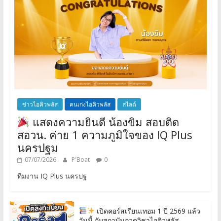
ข่าวไอคิวพลัส
คนเก่งไอคิวพลัส
สไลด์
แสดงความยินดี น้องขิม สอบติด
สอวน. ค่าย 1 ความภูมิใจของ IQ Plus
นครปฐม
07/07/2026
P'Boat
0
ทีมงาน IQ Plus นครปฐ
เปิดคอร์สเรียนเทอม 1 ปี 2569 แล้ว
วันนี้ กับสถาบันกวดวิชาไอคิวพลัส