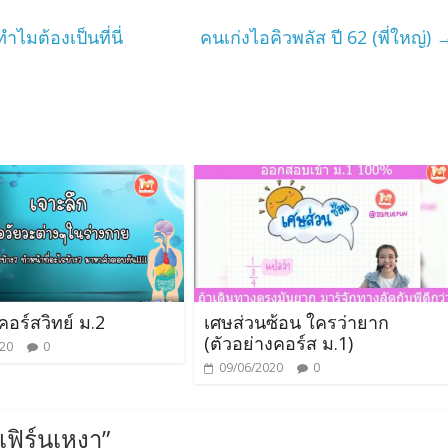
มต้องเป็นที่นี่
คนเก่งไอคิวพลัส ปี 62 (พี่ใหญ่)
คอร์สวิทย์ ม.2
เศษส่วนซ้อน ใครว่ายาก
(ตัวอย่างคอร์ส ม.1)
020
0
09/06/2020
0
่เฟิร์นเหงา
”