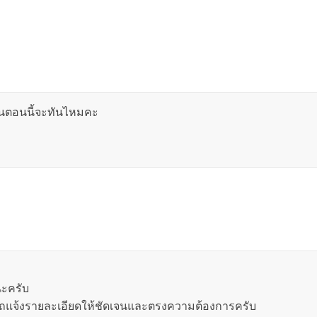
ยนตอนนี้จะทันไหมคะ​
นะครับ
รถแจ้งรายละเอียดให้ชัดเจนและตรงความต้องการครับ