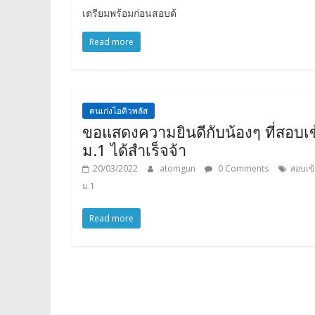
เตรียมพร้อมก่อนสอบด้
Read more
คนเก่งไอคิวพลัส
ขอแสดงความยินดีกับน้องๆ ที่สอบเข
ม.1 ได้สำเร็จจ้า
20/03/2022
atomgun
0 Comments
สอบเข
ม.1
Read more