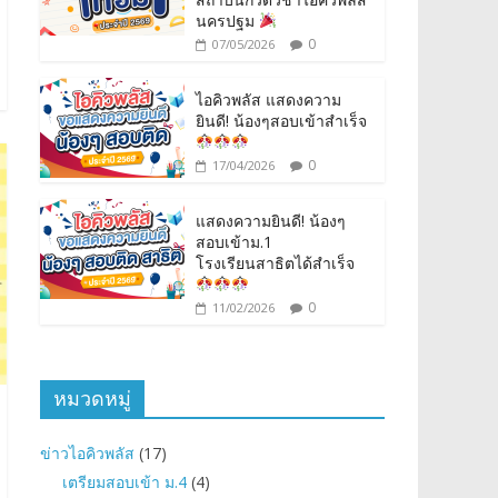
นครปฐม
0
07/05/2026
ไอคิวพลัส แสดงความ
ยินดี! น้องๆสอบเข้าสำเร็จ
0
17/04/2026
แสดงความยินดี! น้องๆ
สอบเข้าม.1
โรงเรียนสาธิตได้สำเร็จ
0
11/02/2026
หมวดหมู่
ข่าวไอคิวพลัส
(17)
เตรียมสอบเข้า ม.4
(4)