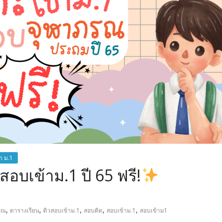
า ม.1
บเข้าม.1 ปี 65 ฟรี!
,
,
,
,
,
รณ
ตารางเรียน
ติวสอบเข้าม.1
สอบติด
สอบเข้าม.1
สอบเข้าม1