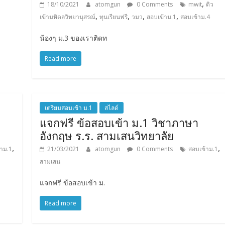
,
18/10/2021
atomgun
0 Comments
mwit
ติว
,
,
,
,
เข้ามหิดลวิทยานุสรณ์
ทุนเรียนฟรี
วมว
สอบเข้าม.1
สอบเข้าม.4
น้องๆ ม.3 ของเราติดท
Read more
เตรียมสอบเข้า ม.1
สไลด์
แจกฟรี ข้อสอบเข้า ม.1 วิชาภาษา
อังกฤษ ร.ร. สามเสนวิทยาลัย
,
,
้าม.1
21/03/2021
atomgun
0 Comments
สอบเข้าม.1
สามเสน
แจกฟรี ข้อสอบเข้า ม.
Read more