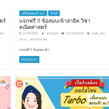
เตรียมสอบเข้า ม.1
สไลด์
ตร์
แจกฟรี !! ข้อสอบเข้าสาธิต วิชา
คณิตศาสตร์
,
สอบ
21/03/2021
atomgun
0 Comments
math
สอบ
,
เข้าม.1
สอบเข้าสาธิต
แจกฟรี !! ข้อสอบเข้า
Read more