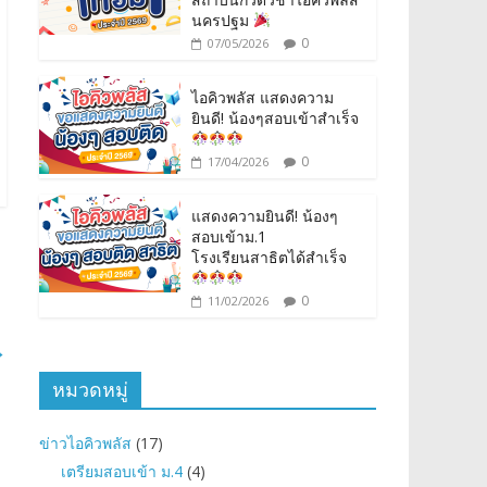
นครปฐม
0
07/05/2026
ไอคิวพลัส แสดงความ
ยินดี! น้องๆสอบเข้าสำเร็จ
0
17/04/2026
แสดงความยินดี! น้องๆ
สอบเข้าม.1
โรงเรียนสาธิตได้สำเร็จ
0
11/02/2026
→
หมวดหมู่
ข่าวไอคิวพลัส
(17)
เตรียมสอบเข้า ม.4
(4)