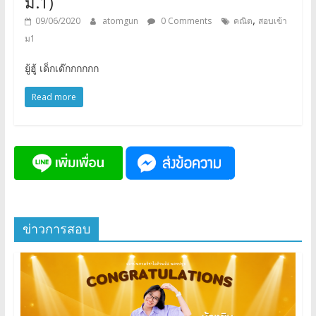
ม.1)
,
09/06/2020
atomgun
0 Comments
คณิต
สอบเข้า
ม1
ยู้ฮู้ เด็กเด๊กกกกกก
Read more
ข่าวการสอบ