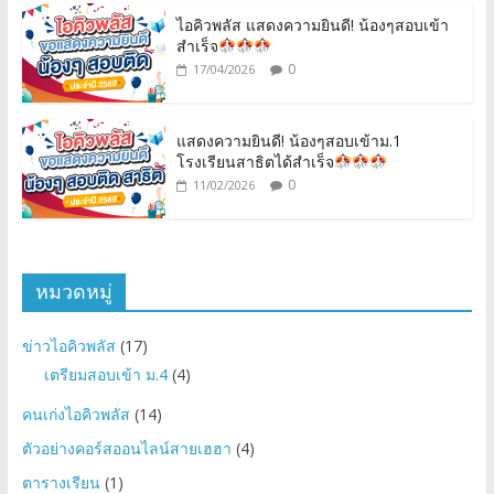
ไอคิวพลัส แสดงความยินดี! น้องๆสอบเข้า
สำเร็จ
0
17/04/2026
แสดงความยินดี! น้องๆสอบเข้าม.1
โรงเรียนสาธิตได้สำเร็จ
0
11/02/2026
หมวดหมู่
ข่าวไอคิวพลัส
(17)
เตรียมสอบเข้า ม.4
(4)
คนเก่งไอคิวพลัส
(14)
ตัวอย่างคอร์สออนไลน์สายเฮฮา
(4)
ตารางเรียน
(1)