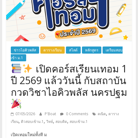
ข่าวไอคิวพลัส
ตารางเรียน
สไลด์
หลักสูตร
เตรียมสอบ
เข้า ม.1
เปิดคอร์สเรียนเทอม 1
ปี 2569 แล้ววันนี้ กับสถาบัน
กวดวิชาไอคิวพลัส นครปฐม
,
07/05/2026
P'Boat
0 Comments
คณิต
ตาราง
,
,
,
,
เรียน
ติวสอบเข้าม.1
วิทย์
สอบติด
สอบเข้าม.1
เปิดเทอมใหม่ทั้งที ม