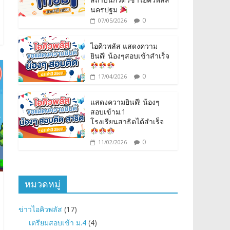
นครปฐม
0
07/05/2026
ไอคิวพลัส แสดงความ
ยินดี! น้องๆสอบเข้าสำเร็จ
0
17/04/2026
แสดงความยินดี! น้องๆ
สอบเข้าม.1
โรงเรียนสาธิตได้สำเร็จ
0
11/02/2026
หมวดหมู่
ข่าวไอคิวพลัส
(17)
เตรียมสอบเข้า ม.4
(4)