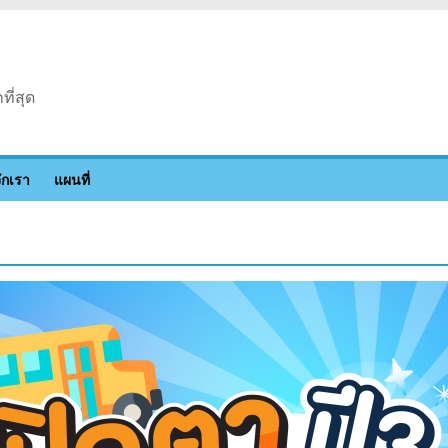
ี่สุด
จักเรา
แผนที่