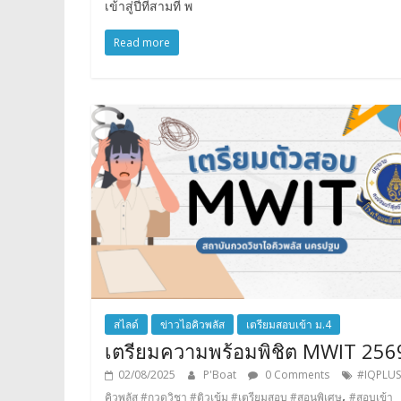
เข้าสู่ปีที่สามที่ พ
Read more
สไลด์
ข่าวไอคิวพลัส
เตรียมสอบเข้า ม.4
เตรียมความพร้อมพิชิต MWIT 256
02/08/2025
P'Boat
0 Comments
#IQPLUS
,
คิวพลัส #กวดวิชา #ติวเข้ม #เตรียมสอบ #สอนพิเศษ
#สอบเข้า