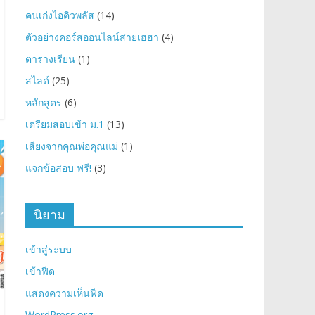
คนเก่งไอคิวพลัส
(14)
ตัวอย่างคอร์สออนไลน์สายเฮฮา
(4)
ตารางเรียน
(1)
สไลด์
(25)
หลักสูตร
(6)
เตรียมสอบเข้า ม.1
(13)
เสียงจากคุณพ่อคุณแม่
(1)
แจกข้อสอบ ฟรี!
(3)
นิยาม
เข้าสู่ระบบ
เข้าฟีด
แสดงความเห็นฟีด
WordPress.org