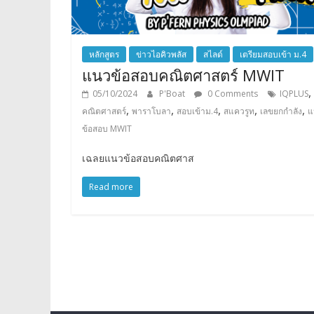
หลักสูตร
ข่าวไอคิวพลัส
สไลด์
เตรียมสอบเข้า ม.4
แนวข้อสอบคณิตศาสตร์ MWIT
,
05/10/2024
P'Boat
0 Comments
IQPLUS
,
,
,
,
,
คณิตศาสตร์
พาราโบลา
สอบเข้าม.4
สแควรูท
เลขยกกำลัง
แ
ข้อสอบ MWIT
เฉลยแนวข้อสอบคณิตศาส
Read more