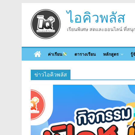
Skip
ไอคิวพลัส
to
content
เรียนพิเศษ สดและออนไลน์ ที่สนุกท
ค่าเรียน
ตารางเรียน
หลักสูตร
รู้
ข่าวไอคิวพลัส