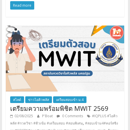
Read more
สไลด์
ข่าวไอคิวพลัส
เตรียมสอบเข้า ม.4
เตรียมความพร้อมพิชิต MWIT 2569
02/08/2025
P'Boat
0 Comments
#IQPLUS #ไอคิว
,
พลัส #กวดวิชา #ติวเข้ม #เตรียมสอบ #สอนพิเศษ
#สอบเข้าม4#คอร์สชิง