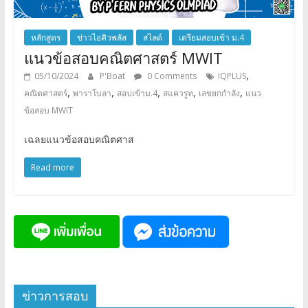
หลักสูตร
ข่าวไอคิวพลัส
สไลด์
เตรียมสอบเข้า ม.4
แนวข้อสอบคณิตศาสตร์ MWIT
,
05/10/2024
P'Boat
0 Comments
IQPLUS
,
,
,
,
,
คณิตศาสตร์
พาราโบลา
สอบเข้าม.4
สแควรูท
เลขยกกำลัง
แนว
ข้อสอบ MWIT
เฉลยแนวข้อสอบคณิตศาส
Read more
ข่าวการสอบ