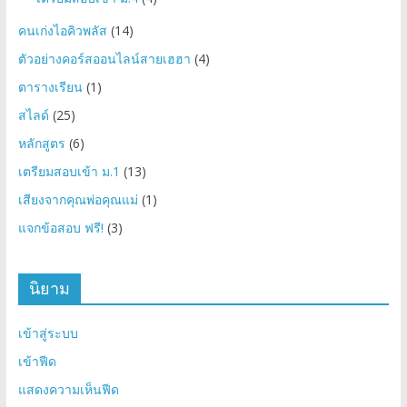
คนเก่งไอคิวพลัส
(14)
ตัวอย่างคอร์สออนไลน์สายเฮฮา
(4)
ตารางเรียน
(1)
สไลด์
(25)
หลักสูตร
(6)
เตรียมสอบเข้า ม.1
(13)
เสียงจากคุณพ่อคุณแม่
(1)
แจกข้อสอบ ฟรี!
(3)
นิยาม
เข้าสู่ระบบ
เข้าฟีด
แสดงความเห็นฟีด