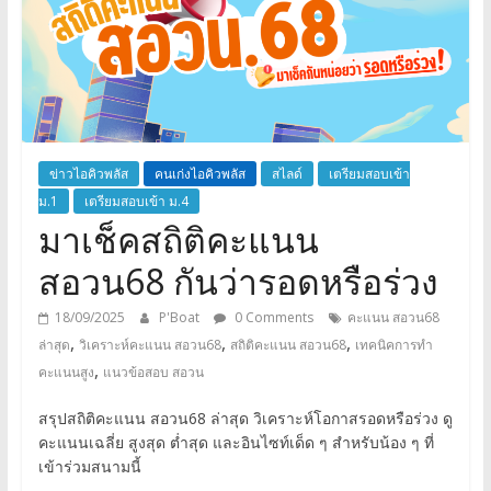
ข่าวไอคิวพลัส
คนเก่งไอคิวพลัส
สไลด์
เตรียมสอบเข้า
ม.1
เตรียมสอบเข้า ม.4
มาเช็คสถิติคะแนน
สอวน68 กันว่ารอดหรือร่วง
18/09/2025
P'Boat
0 Comments
คะแนน สอวน68
,
,
,
ล่าสุด
วิเคราะห์คะแนน สอวน68
สถิติคะแนน สอวน68
เทคนิคการทำ
,
คะแนนสูง
แนวข้อสอบ สอวน
สรุปสถิติคะแนน สอวน68 ล่าสุด วิเคราะห์โอกาสรอดหรือร่วง ดู
คะแนนเฉลี่ย สูงสุด ต่ำสุด และอินไซท์เด็ด ๆ สำหรับน้อง ๆ ที่
เข้าร่วมสนามนี้