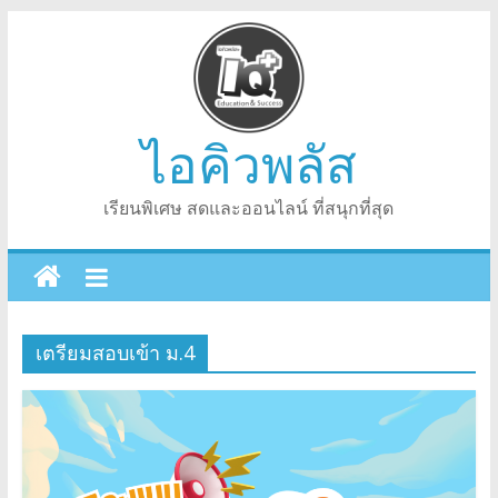
Skip
to
content
ไอคิวพลัส
เรียนพิเศษ สดและออนไลน์ ที่สนุกที่สุด
เตรียมสอบเข้า ม.4